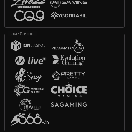
Live Casino