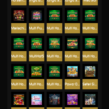
HotSamba
Jingle Bell Bonanza
Jungle Sisters
Jungle Sisters Deluxe
Mad Slot
Mariachi Coins
Multi Fruits Charging Wilds
Multi Hot 10
Multi Hot 100
Multi Hot 20
Multi Hot 40
MultiHot5
Multi Hot 5 Burn Wilds
Multi Hot 5 Deluxe
Multi Hot 5 Super Wilds
Multi Hot 5 Wild
Multi Hot Ways
Multi Hot Wild Ways
Power Of Tiger
Safari Simba