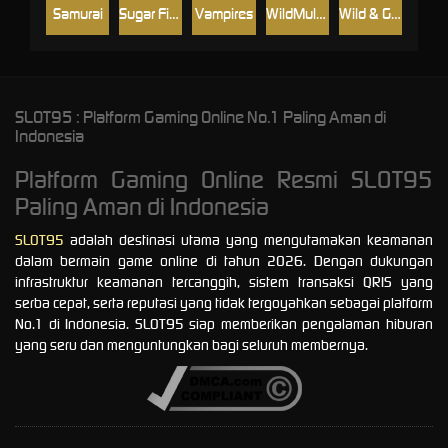
Samurai
Sugar Fiesta
Vampires
WildMultiStar
Wild & Gods
SLOT95 : Platform Gaming Online No.1 Paling Aman di
Indonesia
Platform Gaming Online Resmi SLOT95
Paling Aman di Indonesia
SLOT95
adalah destinasi utama yang mengutamakan keamanan
dalam bermain game online di tahun 2026. Dengan dukungan
infrastruktur keamanan tercanggih, sistem transaksi QRIS yang
serba cepat, serta reputasi yang tidak tergoyahkan sebagai platform
No.1 di Indonesia. SLOT95 siap memberikan pengalaman hiburan
yang seru dan menguntungkan bagi seluruh membernya.