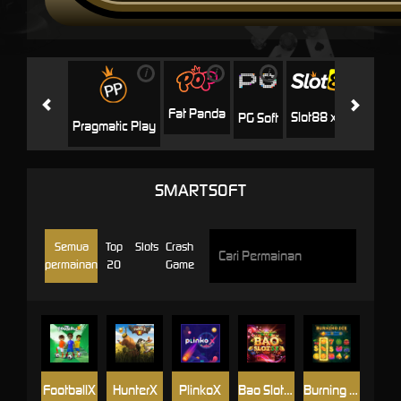
i
i
i
i
i
Facha
Fat Panda
Slot88 x PP
PG Soft
Pragmatic Play
SMARTSOFT
Semua
Top
Slots
Crash
permainan
20
Game
FootballX
HunterX
PlinkoX
Bao Slot 5X
Burning Ice