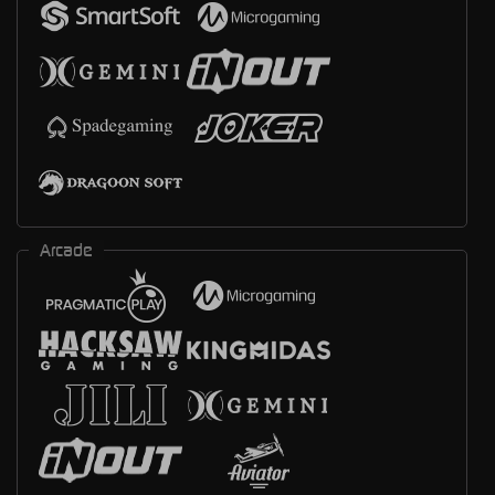
Arcade