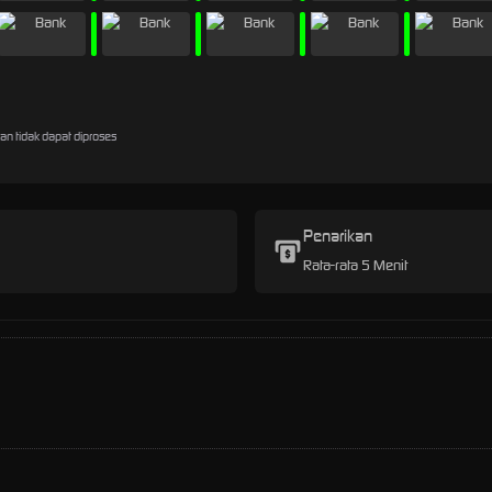
an tidak dapat diproses
Penarikan
Rata-rata 5 Menit