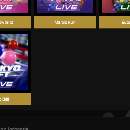
ow land
Marble Run
Supe
 Drift
n di Indonesia