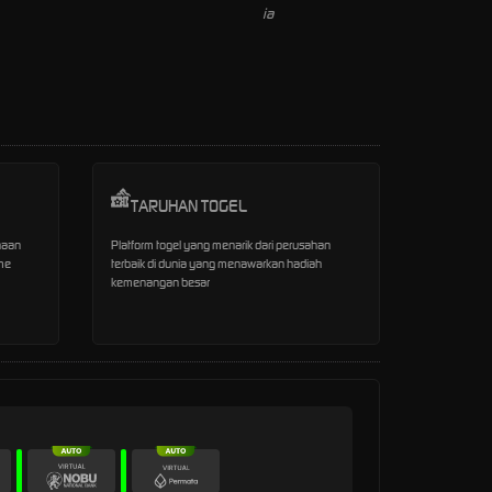
TARUHAN TOGEL
haan
Platform togel yang menarik dari perusahan
ame
terbaik di dunia yang menawarkan hadiah
kemenangan besar