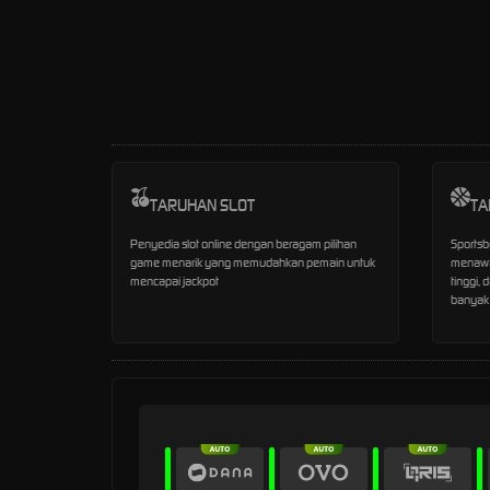
TARUHAN SLOT
TA
Penyedia slot online dengan beragam pilihan
Sportsb
game menarik yang memudahkan pemain untuk
menawar
mencapai jackpot
tinggi,
banyak 