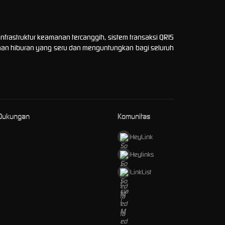
astruktur keamanan tercanggih, sistem transaksi QRIS
aman hiburan yang seru dan menguntungkan bagi seluruh
Dukungan
Komunitas
HeyLink
Heylinks
LinkList