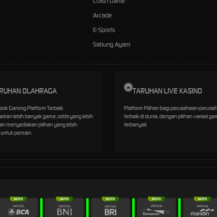
Crash Game
Arcade
E-Sports
Sabung Ayam
RUHAN OLAHRAGA
TARUHAN LIVE KASINO
ook Gaming Platform Terbaik
Platform Pilihan bagi perusahaan-perusa
kan lebih banyak game, odds yang lebih
terbaik di dunia, dengan pilihan variasi g
 dan menyediakan pilihan yang lebih
terbanyak
untuk pemain.