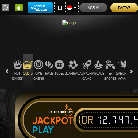
Main di
MASUK
DAFTAR
Telegram
HOT
SLOTS
LIVE
RACE
TOGEL
OLAHRAGA
CRASH
ARCADE
E-
SABUNG
PROM
GAMES
CASINO
GAME
SPORTS
AYAM
IDR
12,747,
JACKPOT
PLAY