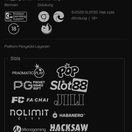
Bermain
Didukung
©2026 SLOT95. Hak cipta
dilindungi | 18+
Platform Penyedia Layanan
Slots