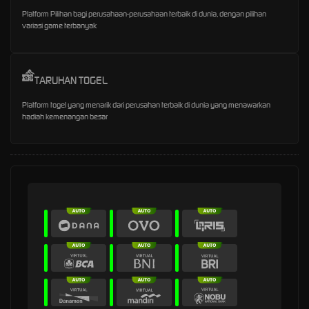
Platform Pilihan bagi perusahaan-perusahaan terbaik di dunia, dengan pilihan
variasi game terbanyak
TARUHAN TOGEL
Platform togel yang menarik dari perusahan terbaik di dunia yang menawarkan
hadiah kemenangan besar