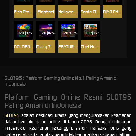
Fish Prawn Crab
Elephant
Halloween
Santa Claus
DIAO CHAN FA DA CAI
RTP
87%
RTP
82%
RTP
82%
RTP
95%
GOLDEN JADE
Crazy 777
FEATURE BUY・CHRISTMAS EXPRESS
Chef Husky
SLOT95 : Platform Gaming Online No.1 Paling Aman di
Indonesia
Platform Gaming Online Resmi SLOT95
Paling Aman di Indonesia
SLOT95
adalah destinasi utama yang mengutamakan keamanan
dalam bermain game online di tahun 2026. Dengan dukungan
infrastruktur keamanan tercanggih, sistem transaksi QRIS yang
serba cepat, serta reputasi yang tidak tergoyahkan sebagai platform