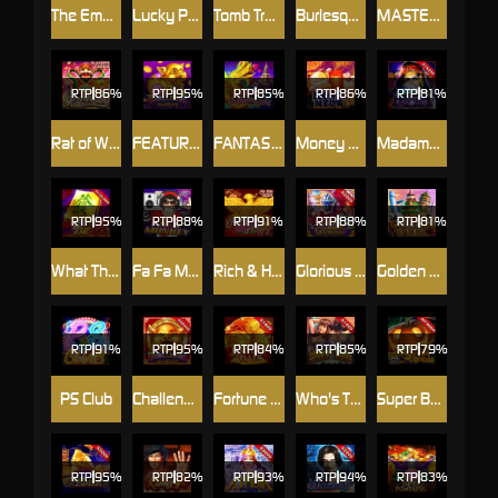
The Empire
Lucky Poker 2
Tomb Treasure
Burlesque 2
MASTER HAHA
RTP
86%
RTP
95%
RTP
85%
RTP
86%
RTP
81%
Rat of Wealth
FEATURE BUY - Golden Pig
FANTASY - SOUTHEAST ASIA
Money Meow
Madame Caroline
RTP
95%
RTP
88%
RTP
91%
RTP
88%
RTP
81%
What The FA
Fa Fa Monkey
Rich & Happy
Glorious Kingdom
Golden Week
RTP
91%
RTP
95%
RTP
84%
RTP
85%
RTP
79%
PS Club
Challenge・Golden Pig
Fortune Teller
Who's The Boss
Super Boom
RTP
95%
RTP
82%
RTP
93%
RTP
94%
RTP
83%