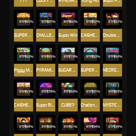
777
LUCKY ACE
ATHENA LUCKY SPREAD
Kung Hei
Super Powerful
RTP
85%
RTP
85%
RTP
80%
RTP
82%
RTP
82%
SUPER GEMS
CHALLENGE・FU LU SHOU XI
Super Win
CAISHEN DADDY
Double Happiness
RTP
92%
RTP
95%
RTP
79%
RTP
90%
RTP
84%
Piggy Master
PYRAMID OF FLAMES
SUGAR BOOM
SUPER LUCKY
NECROMANCER SHA
RTP
93%
RTP
79%
RTP
92%
RTP
95%
RTP
80%
CAISHEN-LUCKY SPREAD
Super Rich
CUBE?
Challenge・Mayan Calendar
MYSTIC LEGEND 2
RTP
84%
RTP
88%
RTP
91%
RTP
94%
RTP
94%