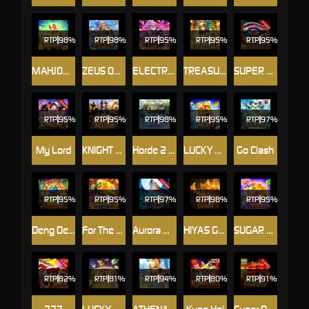
RTP
98%
RTP
98%
RTP
95%
RTP
95%
RTP
95%
MAHJONG: ORIGIN 2
ZEUS OF OLYMPUS
ELECTRIC ZEUS
TREASURES OF AZTEC Z
SUPER AWESOME
RTP
95%
RTP
95%
RTP
98%
RTP
95%
RTP
97%
My Lord
KNIGHT ARTHUR
Horde 2 Winter
LUCKY ACE 2
Go Clash
RTP
95%
RTP
95%
RTP
97%
RTP
98%
RTP
95%
Deng Deng
For The Horde
Aurora Wolf
HIYAS GEMS
SUGAR TEDDY
RTP
82%
RTP
81%
RTP
94%
RTP
80%
RTP
91%