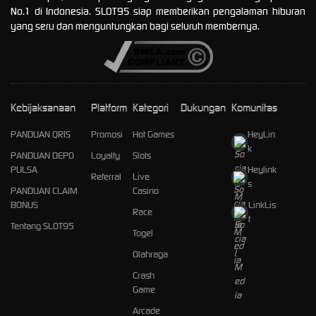
No.1 di Indonesia. SLOT95 siap memberikan pengalaman hiburan
yang seru dan menguntungkan bagi seluruh membernya.
Kebijaksanaan
Platform
Kategori
Dukungan
Komunitas
PANDUAN QRIS
Promosi
Hot Games
HeyLin
k
PANDUAN DEPO
Loyalty
Slots
PULSA
Heylink
Referral
Live
s
PANDUAN CLAIM
Casino
BONUS
LinkLis
Race
t
Tentang SLOT95
Togel
Olahraga
Crash
Game
Arcade