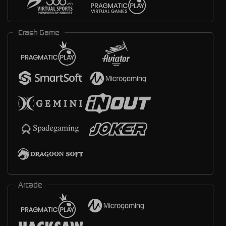
Crash Game
Arcade