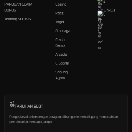
s
PANDUAN CLAIM
Casino
BONUS
LinkLis
Race
t
Tentang SLOT95
Togel
Olahraga
Crash
Game
Arcade
E-Sports
Sabung
Ayam
TARUHAN SLOT
Penyedia slot online dengan beragam pilihan game menarik yang memudahkan
pemain untuk mencapai jackpot