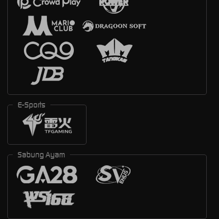
E-Sports
Sabung Ayam