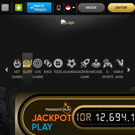
Main di
MASUK
DAFTAR
Telegram
HOT
SLOTS
LIVE
RACE
TOGEL
OLAHRAGA
CRASH
ARCADE
E-
SABUNG
PROM
GAMES
CASINO
GAME
SPORTS
AYAM
IDR
12,694,
JACKPOT
PLAY