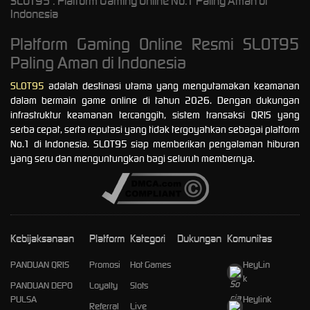
SLOT95 : Platform Gaming Online No.1 Paling Aman di
Indonesia
Platform Gaming Online Resmi SLOT95
Paling Aman di Indonesia
SLOT95
adalah destinasi utama yang mengutamakan keamanan
dalam bermain game online di tahun 2026. Dengan dukungan
infrastruktur keamanan tercanggih, sistem transaksi QRIS yang
serba cepat, serta reputasi yang tidak tergoyahkan sebagai platform
No.1 di Indonesia. SLOT95 siap memberikan pengalaman hiburan
yang seru dan menguntungkan bagi seluruh membernya.
Kebijaksanaan
Platform
Kategori
Dukungan
Komunitas
PANDUAN QRIS
Promosi
Hot Games
HeyLin
k
PANDUAN DEPO
Loyalty
Slots
PULSA
Heylink
Referral
Live