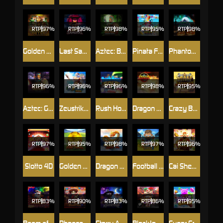
RTP
97%
RTP
96%
RTP
98%
RTP
95%
RTP
98%
Golden Egypt
Last Samurai
Aztec: Bonus Hunt 2
Pinata Fest
Phantom Multiplier
RTP
96%
RTP
96%
RTP
96%
RTP
98%
RTP
95%
Aztec: Gold Temple
Zeustrike Xmas
Rush Hour Gold
Dragon Chi’s Quest
Crazy Bounty: Jackpot
RTP
97%
RTP
95%
RTP
98%
RTP
97%
RTP
96%
Slotto 4D
Golden Football
Dragon Chi's Quest 2
Football Fever
Cai Shen Fortune
RTP
83%
RTP
90%
RTP
83%
RTP
86%
RTP
95%