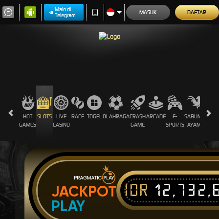
Main di
MASUK
DAFTAR
Telegram
HOT
SLOTS
LIVE
RACE
TOGEL
OLAHRAGA
CRASH
ARCADE
E-
SABUNG
PROM
GAMES
CASINO
GAME
SPORTS
AYAM
IDR
12,732,
JACKPOT
PLAY