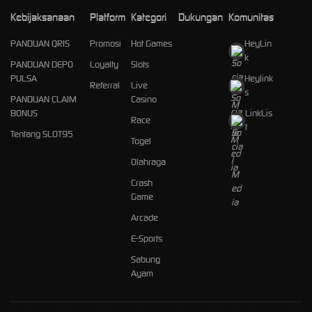
Kebijaksanaan
Platform
Kategori
Dukungan
Komunitas
PANDUAN QRIS
Promosi
Hot Games
HeyLin
k
PANDUAN DEPO
Loyalty
Slots
PULSA
Heylink
Referral
Live
s
PANDUAN CLAIM
Casino
BONUS
LinkLis
Race
t
Tentang SLOT95
Togel
Olahraga
Crash
Game
Arcade
E-Sports
Sabung
Ayam