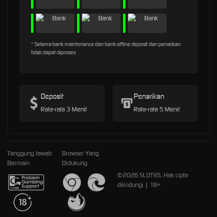
* Selama bank maintenance dan bank offline deposit dan penarikan
tidak dapat diproses
Deposit
Penarikan
Rata-rata 3 Menit
Rata-rata 5 Menit
Tanggung Jawab
Browser Yang
Bermain
Didukung
©2026 SLOT95. Hak cipta
dilindungi | 18+