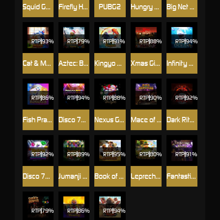
Squid Game 2: Mukunghwa
Firefly Hunter
PUBG2
Hungry Slime
Big Net Bass
RTP
93%
RTP
79%
RTP
91%
RTP
88%
RTP
94%
Cat & Mouse
Aztec: Bonus Hunt 2 Xmas
Kingyo Riches
Xmas Gift Delight
Infinity Ocean
RTP
86%
RTP
94%
RTP
88%
RTP
90%
RTP
92%
Fish Prawn Crab Bonanza
Disco 777
Nexus Gift Delight
Mace of Hercules
Dark Ritual
RTP
92%
RTP
89%
RTP
95%
RTP
80%
RTP
91%
Disco 777 Hold and Win
Jumanji Bonanza
Book of Safari
Leprechaun’s Fortune
Fantastic Beast
RTP
79%
RTP
86%
RTP
94%