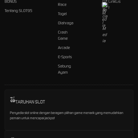
BONUS
LinkLis
Race
t
Tentang SLOT95
Togel
Olahraga
Crash
Game
Arcade
E-Sports
Sabung
Ayam
TARUHAN SLOT
Penyedia slot online dengan beragam pilihan game menarik yang memudahkan
pemain untuk mencapai jackpot