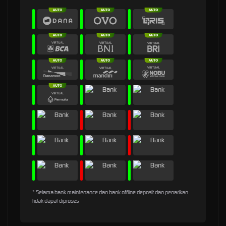
* Selama bank maintenance dan bank offline deposit dan penarikan
tidak dapat diproses