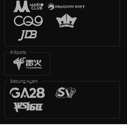
E-Sports
Sabung Ayam