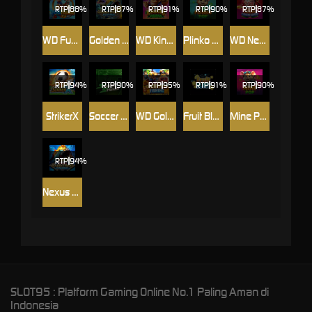
RTP
88%
RTP
87%
RTP
91%
RTP
90%
RTP
87%
WD FuWa Fishing
Golden Tyrant Fishing
WD King Kong Fishing
Plinko Pop
WD Nezha Fishing Legend
RTP
94%
RTP
90%
RTP
95%
RTP
91%
RTP
90%
StrikerX
Soccer Striker
WD Gold Blast Fishing
Fruit Blast
Mine Pop
RTP
94%
Nexus Golden Tyrant
SLOT95 : Platform Gaming Online No.1 Paling Aman di
Indonesia