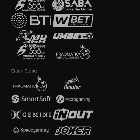
Crash Game