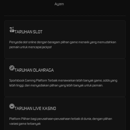
Ayam
TARUHAN SLOT
Penyedia slot online dengan beragam pilihan game menarik yang memudahkan
pemain untuk mencapai jackpot
TARUHAN OLAHRAGA
Sportsbook Gaming Platform Terbaik menawarkan lebih banyak game, odds yang
lebih tinggi, dan menyediakan pilihan yang lebih banyak untuk pemain.
TARUHAN LIVE KASINO
Platform Pilihan bagi perusahaan-perusahaan terbaik di dunia, dengan pilihan
variasi game terbanyak