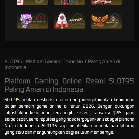
i
i
i
SLOT95 : Platform Gaming Online No.1 Paling Aman di
Indonesia
Platform Gaming Online Resmi SLOT95
Paling Aman di Indonesia
SLOT95
adalah destinasi utama yang mengutamakan keamanan
dalam bermain game online di tahun 2026. Dengan dukungan
infrastruktur keamanan tercanggih, sistem transaksi QRIS yang
serba cepat, serta reputasi yang tidak tergoyahkan sebagai platform
No.1 di Indonesia. SLOT95 siap memberikan pengalaman hiburan
yang seru dan menguntungkan bagi seluruh membernya.