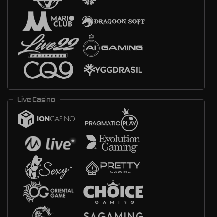
Live Casino