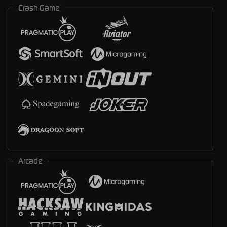
Crash Game
Arcade