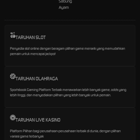
Sabung
Ayam
TARUHAN SLOT
Penyedia slot online dengan beragam pilihan game menarik yang memudahkan
pemain untuk mencapai jackpot
TARUHAN OLAHRAGA
Sportsbook Gaming Platform Terbaik menawarkan lebih banyak game, odds yang
lebih tinggi, dan menyediakan pilihan yang lebih banyak untuk pemain.
TARUHAN LIVE KASINO
Platform Pilihan bagi perusahaan-perusahaan terbaik di dunia, dengan pilihan
variasi game terbanyak