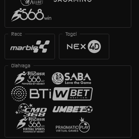
Race
Togel
Olahraga