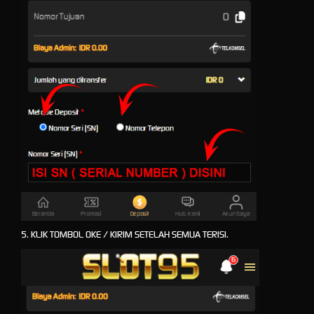
5. KLIK TOMBOL OKE / KIRIM SETELAH SEMUA TERISI.