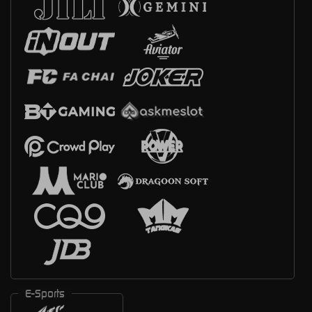
E-Sports