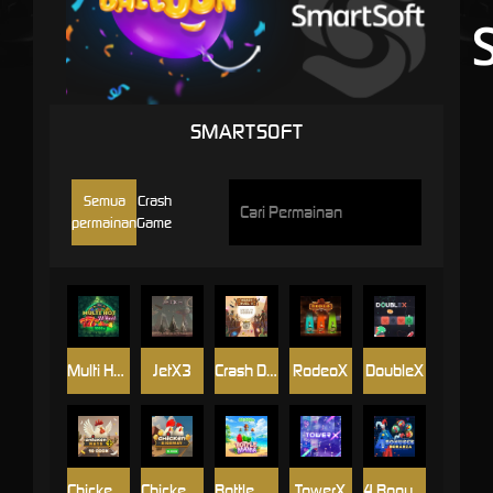
SMARTSOFT
Semua
Crash
permainan
Game
Multi Hot Wheel
JetX3
Crash Duel X
RodeoX
DoubleX
ChickenWays
Chicken Highway
Bottle Mania
TowerX
4 Bonuses Bonanza