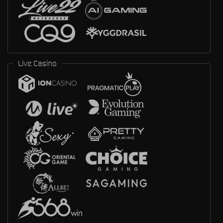
Live Casino